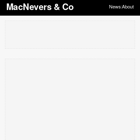
MacNevers & Co
News
About
|