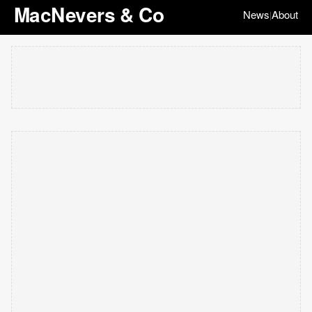
MacNevers & Co
News
About
|