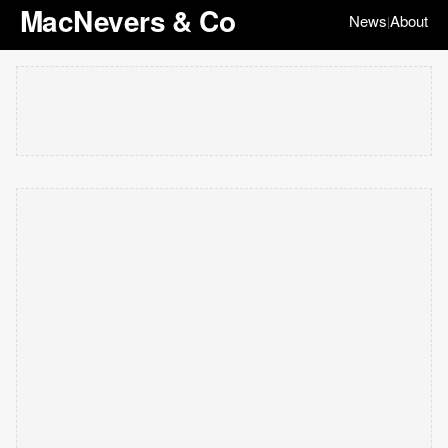
MacNevers & Co
News
About
|