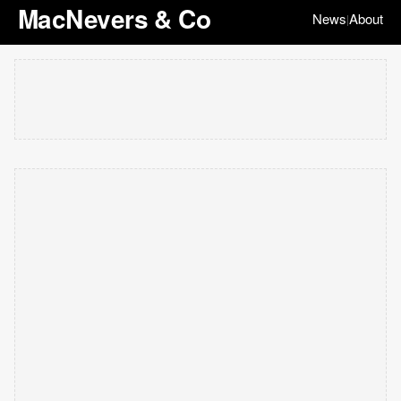
MacNevers & Co
News
About
|