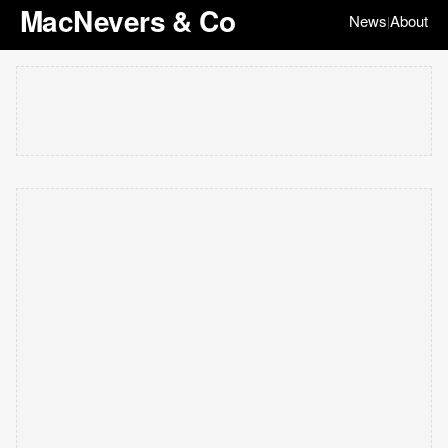
MacNevers & Co
News
About
|