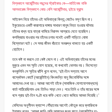
বিশ্বকাপে আর্জেন্টিনার পছন্দের স্ট্রাইকার কে—মার্তিনেজ নাকি
আলভারেজ
বিশ্বকাপে কোচ বেশি আর্জেন্টিনার, দুইয়ে ফ্রান্স
সাইকেল নিয়ে তাঁদের এই অভিযাত্রা কিন্তু মোটেও মসৃণ ছিল না।
ইকুয়েডরে একটি কারাগারে দাঙ্গায় সাধারণ মানুষ নিহত হওয়ার ঘটনায়
তাঁদের বাধ্য হয়ে যাত্রা থামিয়ে নিরাপদ আশ্রয়ে যেতে হয়েছিল।
কলম্বিয়ায় যাওয়ার পর তাঁদের চলার পথেই একটি গাড়িতে বোমা
বিস্ফোরণ ঘটে। সে সময় জীবন বাঁচাতে অবরুদ্ধ থাকতে হয় একটি
হোটেলে।
তবে কষ্ট না করলে তো কেষ্ট মেলে না। এই অভিযাত্রায় তাঁদের মনের
মুকুরে এমন সব স্মৃতি যোগ হয়েছে, যা কখনোই ভোলার নয়। ভিসেন্তে
কনকুলিনি সে স্মৃতির ঝাঁপি খুলে বলেন, ‘দুই-তিন সপ্তাহ আগে
বাস্কেটবল কোর্টে (আর্জেন্টাইন) কিংবদন্তি মানু জিনোবিলির সঙ্গে
আমাদের দেখা হয়। আমরা আগেই তাঁকে (সামাজিক যোগাযোগমাধ্যমে)
বার্তা পাঠিয়েছিলাম এবং তিনিও সাড়া দেন। পরে তিনি ও তাঁর মায়ের সঙ্গে
বসে প্রায় দুই-তিন ঘণ্টা ধরে কফি খেতে খেতে জমিয়ে আড্ডা দিয়েছি।’
মেসিদের অনুশীলন ক্যাম্পে পৌঁছানোর আগেই কৌতুক করে ক্লারিনকে
ইয়ামান্দু বলেন, ‘আমরা জানি মেসি আমাদের জন্য মাতে (আর্জেন্টাইন চা-