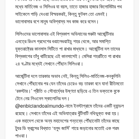
মধ্যে মার্তিনেজ ও সিলিওর যা বয়স, তাতে হাজার হাজার কিলোমিটার পথ
সাইকেলে পাড়ি দেওয়া বিস্ময়করই, কিন্তু ফুটবল তো এমনই।
ভালোবাসার বশে মানুষ অবিশ্বাস্য সব কাজ করে বসেন।
সিলিওদের ভালোবাসার এই বিশ্বকাপ অভিযানের শুরুটা আর্জেন্টিনার
এনত্রে রিওস প্রদেশের গুয়ালেগুয়াইচু শহর থেকে, আর সমাপ্তি
যুক্তরাষ্ট্রের কানসাস সিটিতে পা রাখার মাধ্যমে। আর্জেন্টিনা দল তাদের
বিশ্বকাপের তাঁবু খাটিয়েছে এই কানসাসেই। মেসিরা শহরটিতে পা রাখার
২৪ ঘণ্টার মধ্যেই সেখানে পৌঁছান সিলিওরা।
আর্জেন্টিনা দলে তারকার অভাব নেই, কিন্তু সিলিও-মার্তিনেজ-কনকুলিনি
সেখানে পৌঁছানোর পর যেন তাঁদের চেয়েও বড় তারকা বনে যান! রীতিমতো
‘রকস্টার।’ প্রীতি ও সৌহার্দ্যের উষ্ণতা ছড়িয়ে এ তিন ভক্তকে বুকে
টেনে নেয় লিওনেল স্কালোনির দল।
@enbiciandoalmundo-নামে ইনস্টাগ্রামে তাঁদের একটি হ্যান্ডল
রয়েছে। সেখানে তাঁদের এই অভিযাত্রার খুঁটিনাটি নথিভুক্ত করা হয়।
এক মহাদেশ থেকে অন্য মহাদেশের গন্তব্যে পৌঁছানোটা তাঁদের কাছে
ট্যুর ডি ফ্রান্সের বিখ্যাত ‘হলুদ জার্সি’ গায়ে জড়ানোর মতোই এক পরম
পাওয়া।