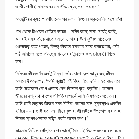
জাতীয় পানীয়) বানাতে ওভেন ইতিমধ্যেই গরম করছেন!’
আর্জেন্টিনার ক্যাম্পে পৌঁছানোর পর কোচ লিওনেল স্কালোনির সঙ্গে তাঁরা
পাশ থেকে মিগুয়েল ফোঁড়ন কাটেন, ‘মেসির কাছে ক্ষমা চেয়েই বলছি,
আমরাই এবার তাঁকে মাতে বানানো শেখাব। উনি ফুটবল মাঠে সেরা
খেলোয়াড় হতে পারেন, কিন্তু কীভাবে চমৎকার মাতে বানাতে হয়, সেই
পাঠ আমাদের মতো এনত্রে রিওসের বাসিন্দাদের কাছ থেকেই শিখতে
হবে।’
সিলিওর জীবনদর্শন একটু ভিন্ন। তাঁর চোখে স্বল্প আয়ুর এই জীবন
আসলে উপভোগের, ‘আমি প্রায়ই এই বিষয় নিয়ে ভাবি। ২৫ বছর ধরে
আমি সাইকেলে চেপে এভাবে দেশ-বিদেশে ঘুরে বেড়াচ্ছি। আসলে
জীবনের নশ্বরতা বা শেষ পরিণতি সম্পর্কে আমি ভীষণভাবে সচেতন।
আমি জানি মানুষের জীবনে সময় সীমিত, বয়সের সঙ্গে সুস্বাস্থ্যও একদিন
হারিয়ে যায়। তাই যত দিন শরীরে কুলায়, জীবনটাকে উপভোগ করা এবং
নিজের স্বপ্নগুলোকে সত্যি করাই আসল কথা।’
কানসাস সিটিতে পৌঁছানোর পর আর্জেন্টিনার এই তিন ভক্তকে বরণ করে
নেন কোচ লিওনেল স্কালোনি ও এএফএ সভাপতি ক্লদিও তাপিয়া। তিন