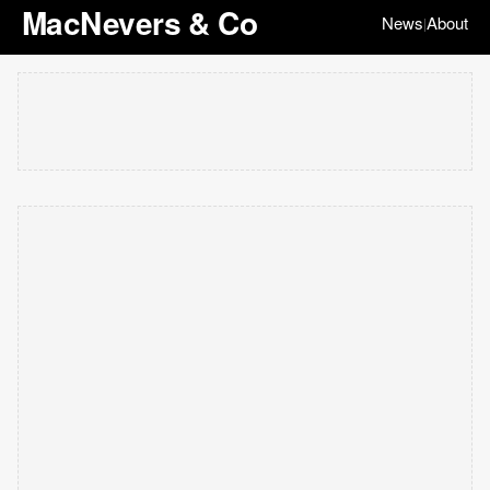
MacNevers & Co
News
About
|