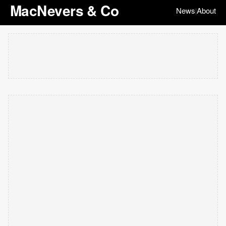
MacNevers & Co
News
About
|