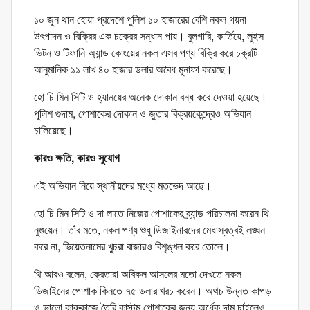
১০ জুন থান হোয়া প্রদেশে পুলিশ ১০ হাজারের বেশি নকল গয়না
উৎপাদন ও বিক্রির এক চক্রের সন্ধান পায়। বুলগারি, কার্তিয়ে, লুইস
ভিটন ও টিফানি অ্যান্ড কোংয়ের নকল এসব পণ্য বিক্রি করে চক্রটি
আনুমানিক ১১ লাখ ৪০ হাজার ডলার অবৈধ মুনাফা করেছে।
হো চি মিন সিটি ও হ্যানয়ের অনেক দোকান বন্ধ করে দেওয়া হয়েছে।
পুলিশ গুদাম, পোশাকের দোকান ও জুতার বিক্রয়কেন্দ্রেও অভিযান
চালিয়েছে।
কারও ক্ষতি, কারও সুযোগ
এই অভিযান নিয়ে স্থানীয়দের মধ্যে মতভেদ আছে।
হো চি মিন সিটি ও দা লাতে নিজের পোশাকের ব্র্যান্ড পরিচালনা করেন থি
নুগুয়েন। তাঁর মতে, নকল পণ্য শুধু ডিজাইনারদের মেধাস্বত্বই লঙ্ঘন
করে না, ভিয়েতনামের খুচরা বাজারও বিশৃঙ্খল করে তোলে।
থি আরও বলেন, ক্রেতারা অবিকল আসলের মতো দেখতে নকল
ডিজাইনের পোশাক কিনতে ৭৫ ডলার খরচ করেন। অথচ উন্নত কাপড়
ও ভালো কারুকাজে তৈরি কাস্টম পোশাকের জন্য অর্ধেক দাম চাইলেও