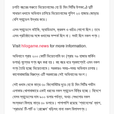
চলতি বছরের শুরুতে ভিয়েতনামের হো চি মিন সিটির উপকণ্ঠে দুটি
সাধারণ গুদামে অভিযান চালিয়ে ভিয়েতনামের পুলিশ ২৩ হাজার জোড়ার
বেশি স্যান্ডেল উদ্ধার করে।
এসব স্যান্ডেলে নাইকি, অ্যাডিডাস, ক্রকস ও গুচির লোগো ছিল। তবে
এসব প্রতিষ্ঠানের সঙ্গে গুদামের সম্পর্ক ছিল না। সবই ছিল নকল পণ্য।
Visit
hilogame.news
for more information.
অভিযানে প্রায় ২০০ কোটি ভিয়েতনামি ডং (প্রায় ৭৬ হাজার মার্কিন
ডলার) মূল্যের পণ্য জব্দ করা হয়। বহু বছর ধরে প্রকাশ্যেই এমন নকল
পণ্য তৈরি হচ্ছে ভিয়েতনামে। সরকারও সময়–সময় অভিযান চালায়।
কালোবাজারির বিরুদ্ধে এটি সরকারের সেই অভিযানের অংশ।
সেই গুদাম থেকে মাত্র ৩০ কিলোমিটার দূরে হো চি মিন সিটির পর্যটন
এলাকার খোলাবাজারে একই ধরনের নকল স্যান্ডেল বিক্রি হচ্ছে। বিদেশে
যেসব স্যান্ডেলের দাম ৯০০ ডলার পর্যন্ত, অথচ সেগুলোর নকল
সংস্করণ মিলছে মাত্র ৩০ ডলারে। পাশাপাশি রয়েছে ‘শ্যানেলের’ ব্যাগ,
‘প্রাডার’ টি-শার্ট ও ‘রোলেক্স’ ঘড়িসহ নানা নকল বিলাসপণ্য।