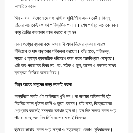
আপত্তি করেন।
থির ভাষায়, ভিয়েতনামে দক্ষ দর্জি ও সূচিশিল্পীর অভাব নেই। কিন্তু
তাঁদের অনেকেই যথাযথ পারিশ্রমিক পান না। শেষ পর্যন্ত অনেকে নকল
পণ্য তৈরির কারখানায় কাজ করতে বাধ্য হন।
নকল পণ্যের ব্যবসা কমে আসায় থি এখন নিজের ব্যবসায় আরও
বিনিয়োগ ও দাম বাড়ানোর পরিকল্পনা করছেন। তাঁর মতে, পরিচ্ছন্ন,
স্বচ্ছ ও ন্যায্য ব্যবসায়িক পরিবেশে কাজ করার আত্মবিশ্বাস বেড়েছে।
এটি জয়-পরাজয়ের বিষয় নয়; বরং সঠিক ও ভুল, আসল ও নকলের মধ্যে
ন্যায্যতা ফিরিয়ে আনার বিষয়।
নিম্ন আয়ের মানুষের জন্য নকলই ভরসা
অন্যদিকে সবাই এই অভিযানে খুশি নন। দা নাংয়ের অফিসকর্মী হুই
নিয়মিত নকল ফুটবল জার্সি ও জুতা কেনেন। তাঁর মতে, বিক্রেতাদের
গ্রেপ্তার করলেই সমস্যার সমাধান হবে না। যত দিন সহজে নকল পণ্য
পাওয়া যাবে, তত দিন তিনি আগের মতোই কিনবেন।
হুইয়ের ভাষায়, নকল পণ্য সস্তা ও সহজলভ্য; কেনাও সুবিধাজনক।