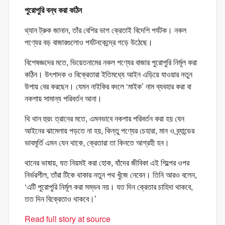
পুরোপুরি বন্ধ করা কঠিন
থ্যান ট্রুক জানান, তাঁর বেশির ভাগ ক্রেতাই বিদেশি পর্যটক। নকল
পণ্যের বড় বাজারগুলোও পর্যটনকেন্দ্রে গড়ে উঠেছে।
বিশেষজ্ঞদের মতে, ভিয়েতনামের নকল পণ্যের বাজার পুরোপুরি নির্মূল করা
কঠিন। উৎপাদক ও বিক্রেতারা ইতিমধ্যে আইন এড়িয়ে যাওয়ার নতুন
উপায় বের করছেন। যেমন নাইকির বদলে ‘মাইক’ নাম ব্যবহার করা বা
নকশায় সামান্য পরিবর্তন আনা।
থি থান হুয়ং ত্রানের মতে, এমনভাবে নকশার পরিবর্তন করা হয় যেন
আইনের ঝামেলায় পড়তে না হয়, কিন্তু পণ্যের চেহারা, মান ও ব্র্যান্ডের
ভাবমূর্তি এমন যেন থাকে, ক্রেতারা তা কিনতে আগ্রহী হন।
থানের ভাষায়, যত নিয়মই করা হোক, যাঁদের জীবিকা এই শিল্পের ওপর
নির্ভরশীল, তাঁরা টিকে থাকার নতুন পথ খুঁজে নেবেন। তিনি আরও বলেন,
‘এটি পুরোপুরি নির্মূল করা সম্ভব নয়। যত দিন ক্রেতার চাহিদা থাকবে,
তত দিন বিক্রেতাও থাকবে।’
Read full story at source