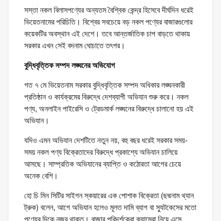
সস্তা নকল বিলাসপণ্যের অন্যতম বৈশ্বিক কেন্দ্র হিসেবে দীর্ঘদিন ধরেই
ভিয়েতনামের পরিচিতি। বিশ্বের সবচেয়ে বড় নকল পণ্যের বাজারগুলোর
কয়েকটির অবস্থান এই দেশে। তবে আন্তর্জাতিক চাপ বাড়তে থাকায়
সরকার এখন সেই বদনাম ঘোচাতে তৎপর।
বুদ্ধিবৃত্তিক সম্পদ লঙ্ঘনের অভিযোগ
গত ৭ মে ভিয়েতনাম সরকার বুদ্ধিবৃত্তিক সম্পদ অধিকার লঙ্ঘনকারী
প্রতিষ্ঠান ও কার্যক্রমের বিরুদ্ধে দেশব্যাপী অভিযান শুরু করে। নকল
পণ্য, অনলাইন পাইরেসি ও ট্রেডমার্ক লঙ্ঘনের বিরুদ্ধে চালানো হয় এই
অভিযান।
যদিও এমন অভিযান দেশটিতে নতুন নয়, বহু বছর ধরেই সরকার সময়-
সময় নকল পণ্য বিক্রেতাদের বিরুদ্ধে প্রকাশ্যে অভিযান চালিয়ে
আসছে। সাম্প্রতিক অভিযানের ব্যাপ্তি ও কঠোরতা আগের চেয়ে
অনেক বেশি।
হো চি মিন সিটির সাইগন স্কয়ারের এক পোশাক বিক্রেতা (ছদ্মনাম থ্যান
ট্রুক) বলেন, আগে অভিযান হলেও মূলত দামি ব্যাগ বা স্যুটকেসের মতো
পণ্যের দিকে নজর থাকত। বাজার পরিদর্শকেরা ক্যামেরা নিয়ে এসে