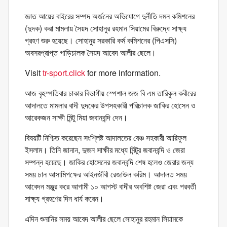
জ্ঞাত আয়ের বাইরের সম্পদ অর্জনের অভিযোগে দুর্নীতি দমন কমিশনের
(দুদক) করা মামলায় সৈয়দ সোহানুর রহমান সিয়ামের বিরুদ্ধে সাক্ষ্য
গ্রহণ শুরু হয়েছে। সোহানুর সরকারি কর্ম কমিশনের (পিএসসি)
অবসরপ্রাপ্ত গাড়িচালক সৈয়দ আবেদ আলীর ছেলে।
Visit
tr-sport.click
for more information.
আজ বৃহস্পতিবার ঢাকার বিভাগীয় স্পেশাল জজ বি এম তারিকুল কবীরের
আদালতে মামলার বাদী দুদকের উপসহকারী পরিচালক জাকির হোসেন ও
আরেকজন সাক্ষী মিন্টু মিয়া জবানবন্দি দেন।
বিষয়টি নিশ্চিত করেছেন সংশ্লিষ্ট আদালতের বেঞ্চ সহকারী আরিফুল
ইসলাম। তিনি জানান, দুজন সাক্ষীর মধ্যে মিন্টুর জবানবন্দি ও জেরা
সম্পন্ন হয়েছে। জাকির হোসেনের জবানবন্দি শেষ হলেও জেরার জন্য
সময় চান আসামিপক্ষের আইনজীবী রেজাউল করিম। আদালত সময়
আবেদন মঞ্জুর করে আগামী ১০ আগস্ট বাদীর অবশিষ্ট জেরা এবং পরবর্তী
সাক্ষ্য গ্রহণের দিন ধার্য করেন।
এদিন শুনানির সময় আবেদ আলীর ছেলে সোহানুর রহমান সিয়ামকে