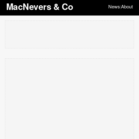
MacNevers & Co
News
About
|