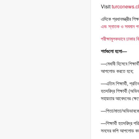
Visit
turconews.cl
এদিকে প্রধানমন্ত্রীর শিক
এবং স্নাতক ও সমমান পর
পরীক্ষামূলকভাবে ঢাকার ক
শর্তগুলো হলো—
—মেধাবী হিসেবে শিক্ষার
আপলোড করতে হবে;
—এতিম শিক্ষার্থী, প্রতিব
হতদরিদ্র শিক্ষার্থী (অ
সহায়তার আবেদনের ক্ষে
—পিতা/মাতা/অভিভাবকের
—শিক্ষার্থী হতদরিদ্র পর
সনদের কপি আপলোড ক