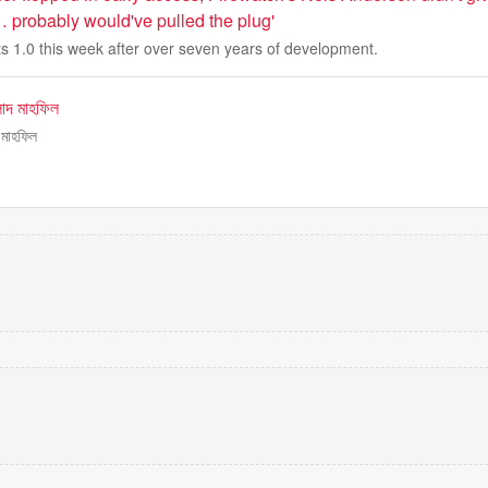
 probably would've pulled the plug'
ts 1.0 this week after over seven years of development.
লাদ মাহফিল
 মাহফিল