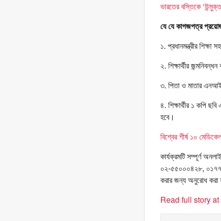
ভারতের বস্তিকে ‘উন্মুক
যে যে কাগজপত্র প্র
১. প্রধানমন্ত্রীর শিক্ষা স
২. শিক্ষার্থীর জন্মনিবন্ধন
৩. পিতা ও মাতার এনআই
৪. শিক্ষার্থীর ১ কপি ছব
হবে।
বিশ্বের শীর্ষ ১০ মেডিকেল
কার্যক্রমটি সম্পূর্ণ অন
০২-৫৫০০০৪২৮, ০১৭৭৮৯
করার জন্য অনুরোধ করা
Read full story a