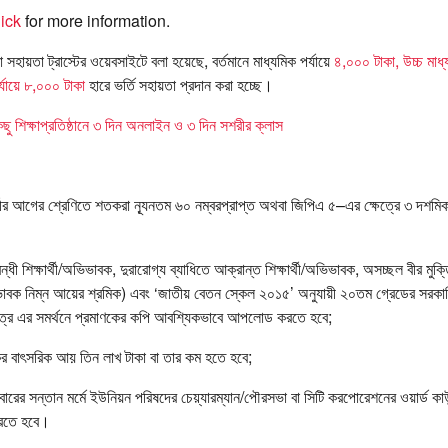
ick
for more information.
্ষা সহায়তা ট্রাস্টের ওয়েবসাইটে বলা হয়েছে, বর্তমানে মাধ্যমিক পর্যায়ে
৪,০০০ টাকা, উচ্চ মাধ্
্যায়ে ৮,০০০ টাকা
হারে ভর্তি সহায়তা প্রদান করা হচ্ছে।
িছু শিক্ষাপ্রতিষ্ঠানে ৩ দিন অনলাইন ও ৩ দিন সশরীর ক্লাস
্থীর আগের শ্রেণিতে শতকরা ন্যূনতম ৬০ নম্বরপ্রাপ্ত অথবা জিপিএ ৫–এর ক্ষেত্রে ৩ দশমিক
ন্ধী শিক্ষার্থী/অভিভাবক, দুরারোগ্য ব্যাধিতে আক্রান্ত শিক্ষার্থী/অভিভাবক, অসচ্ছল বীর মুক্
ভিভাবক নিম্ন আয়ের শ্রমিক) এবং ‘জাতীয় বেতন স্কেল ২০১৫’ অনুযায়ী ২০তম গ্রেডের সরকারি ক
ত্রে এর সমর্থনে প্রমাণকের কপি আবশ্যিকভাবে আপলোড করতে হবে;
 বাৎসরিক আয় তিন লাখ টাকা বা তার কম হতে হবে;
িবারের সন্তান মর্মে ইউনিয়ন পরিষদের চেয়্যারম্যান/পৌরসভা বা সিটি করপোরেশনের ওয়ার্ড কাউন
রতে হবে।