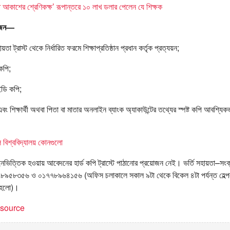
্ত আকাশের শ্রেণিকক্ষ’ রূপান্তরে ১০ লাখ ডলার পেলেন যে শিক্ষক
য়োজন—
হায়তা ট্রাস্ট থেকে নির্ধারিত ফরমে শিক্ষাপ্রতিষ্ঠান প্রধান কর্তৃক প্রত্যয়ন;
 কপি;
ডি কপি;
ি এবং শিক্ষার্থী অথবা পিতা বা মাতার অনলাইন ব্যাংক অ্যাকাউন্টের তথ্যের স্পষ্ট কপি আবশ
 বিশ্ববিদ্যালয় কোনগুলো
লাইনভিত্তিক হওয়ায় আবেদনের হার্ড কপি ট্রাস্টে পাঠানোর প্রয়োজন নেই। ভর্তি সহায়তা–সংক্
৫৮৩৫৬ ও ০১৭৭৮৯৬৪১৫৬ (অফিস চলাকালে সকাল ৯টা থেকে বিকেল ৪টা পর্যন্ত হেল্প
 হলো)।
t source