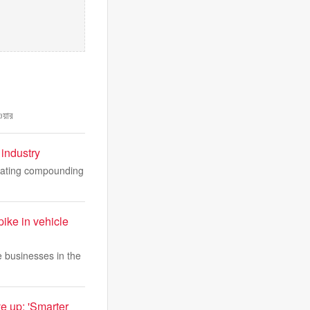
ওয়ার
 industry
reating compounding
ike in vehicle
e businesses in the
ve up: 'Smarter