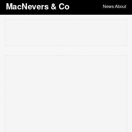
MacNevers & Co
News
About
|