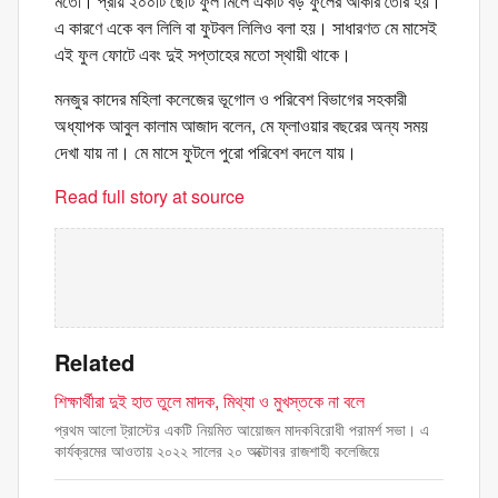
মতো। প্রায় ২০০টি ছোট ফুল মিলে একটি বড় ফুলের আকার তৈরি হয়।
এ কারণে একে বল লিলি বা ফুটবল লিলিও বলা হয়। সাধারণত মে মাসেই
এই ফুল ফোটে এবং দুই সপ্তাহের মতো স্থায়ী থাকে।
মনজুর কাদের মহিলা কলেজের ভূগোল ও পরিবেশ বিভাগের সহকারী
অধ্যাপক আবুল কালাম আজাদ বলেন, মে ফ্লাওয়ার বছরের অন্য সময়
দেখা যায় না। মে মাসে ফুটলে পুরো পরিবেশ বদলে যায়।
Read full story at source
Related
শিক্ষার্থীরা দুই হাত তুলে মাদক, মিথ্যা ও মুখস্তকে না বলে
প্রথম আলো ট্রাস্টের একটি নিয়মিত আয়োজন মাদকবিরোধী পরামর্শ সভা। এ
কার্যক্রমের আওতায় ২০২২ সালের ২০ অক্টোবর রাজশাহী কলেজিয়ে