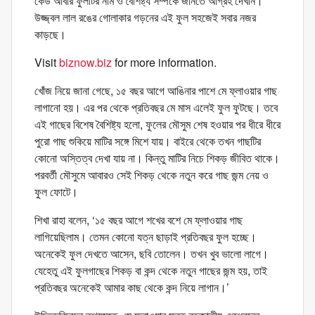
কেউ আবার ফুলটির নাম ও বৈশিষ্ট্য সম্পর্কে জানতে আগ্রহ দেখান।
উজ্জ্বল লাল রঙের গোলাকার গড়নের এই ফুল সহজেই সবার নজর
কাড়ছে।
Visit
biznow.biz
for more information.
খোঁজ নিয়ে জানা গেছে, ১৫ বছর আগে আঙিনার পাশে মে ফ্লাওয়ার গাছ
লাগানো হয়। এর পর থেকে প্রতিবছর মে মাস এলেই ফুল ফুটছে। তবে
এই গাছের বিশেষ বৈশিষ্ট্য হলো, ফুলের মৌসুম শেষ হওয়ার পর ধীরে ধীরে
পুরো গাছ শুকিয়ে মাটির সঙ্গে মিশে যায়। বাইরে থেকে তখন গাছটির
কোনো অস্তিত্ব দেখা যায় না। কিন্তু মাটির নিচে শিকড় জীবিত থাকে।
পরবর্তী মৌসুমে আবারও সেই শিকড় থেকে নতুন করে গাছ জন্ম নেয় ও
ফুল ফোটে।
শিখা রাহা বলেন, ‘১৫ বছর আগে শখের বশে মে ফ্লাওয়ার গাছ
লাগিয়েছিলাম। তেমন কোনো যত্ন ছাড়াই প্রতিবছর ফুল হচ্ছে।
অনেকেই ফুল দেখতে আসেন, ছবি তোলেন। তখন খুব ভালো লাগে।
যেহেতু এই ফুলগাছের শিকড় বা কন্দ থেকে নতুন গাছের জন্ম হয়, তাই
প্রতিবছর অনেকেই আমার কাছ থেকে কন্দ নিয়ে লাগান।’