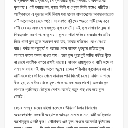
উদ্ভিদবিদদের তথ্যমতে, মে ফ্লাওয়ার মূলত কন্দজাতীয় একধরনের
ফুলগাছ। এটি ফায়ার বল, ব্লাড লিলি বা গ্লোব লিলি নামেও পরিচিত।
আফ্রিকাকে এ ফুলের আদি নিবাস ধরা হলেও বাংলাদেশের আবহাওয়াতেও
এটি ভালোভাবে বেড়ে ওঠে। সাধারণত গ্রীষ্মের শুরুতে মাটি ভেদ করে
ডাঁটা বের হয় এবং মে মাসজুড়ে ফুল ফোটে। এই ফুল সাধারণত কন্দ বা
শিকড়জাত অংশ থেকে জন্মায়। ফুল ও পাতা শুকিয়ে যাওয়ার পর মাটির
নিচে থাকা কন্দ তুলে সংরক্ষণ করা যায়, আবার মাটিতেও রেখে দেওয়া
যায়। বর্ষার আগমুহূর্তে বা গরমের শেষে হালকা ঝুরঝুরে মাটিতে কন্দ
লাগালে ভালো ফলন পাওয়া যায়। তবে কন্দ পুরোপুরি মাটির গভীরে পুঁতে
না রেখে আংশিক ওপরে রাখাই ভালো। হালকা ছায়াযুক্ত ও পানি জমে না
এমন জায়গায় এই গাছ ভালো জন্মে। তেমন পরিচর্যার প্রয়োজন হয় না।
মাটি একেবারে শুকিয়ে গেলে সামান্য পানি দিলেই চলে। যদিও এ গাছে
বীজ হয়, তবে বীজ থেকে ফুল পেতে অনেক সময় লাগে। একবার কন্দ
লাগালে প্রতিবছর মৌসুমে সেখান থেকেই নতুন গাছ বের হয়ে ফুল
ফোটে।
বেড়ার মনজুর কাদের মহিলা কলেজের উদ্ভিদবিজ্ঞান বিভাগের
অবসরপ্রাপ্ত সহকারী অধ্যাপক আবদুস সালাম জানান, এটি আফ্রিকান
বংশোদ্ভূত একটি ফুল। গোলাকার এই ফুল দেখতে অনেকটা ফুটবলের