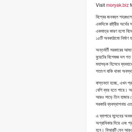
Visit
moryak.biz
f
বিশ্বের জনবহুল শহরগুলো
একদিকে রাষ্ট্রীয় অর্থে
একমাত্র কারণ হলো বিদে
১৫টি অবকাঠামো নির্মাণ
অন্তর্বর্তী সরকারের আমল
বুয়েটের বিশেষজ্ঞ দল গত
মহাসড়ক হিসেবে ব্যবহার
শতাংশ বাকি থাকা অবস্থা
বাস্তবতা হচ্ছে, এখন প্
বেশি ব্যয় হতে পারে। অন
আরও সাড়ে তিন হাজার কো
সরকারি ব্যবস্থাপনায় এ
এ ব্যাপারে সন্দেহের অবক
অগ্রাধিকার দিয়ে এবং 
হবে। বিআরটি যেন আরও বড়