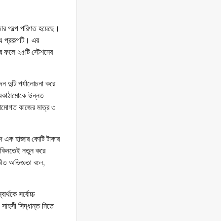
থতার গল্পে পরিণত হয়েছে।
এ প্রকল্পটি। এর
র ফলে ২৫টি স্টেশনের
দন দুটি পর্যালোচনা করে
 অবকাঠামোকে উন্নত
াঠামোগত কাজের মাত্র ৩
াবদ এক হাজার কোটি টাকার
াস কিনতেই নতুন করে
ীত অভিজ্ঞতা বলে,
র্থকে সর্বোচ্চ
াহসী সিদ্ধান্ত নিতে