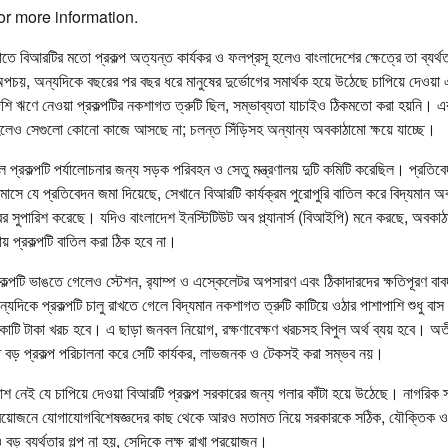
or more information.
তে বিআরটির মতো প্রকল্প অত্যন্ত কার্যকর ও ফলপ্রসূ হলেও বাংলাদেশের ক্ষেত্রে তা ব্যর্
র অপচয়, অন্যদিকে বছরের পর বছর ধরে মানুষের দুর্ভোগের সমার্থক হয়ে উঠেছে চাপিয়ে দেওয়া 
শি ঋণে নেওয়া প্রকল্পটির নকশাগত ত্রুটি ছিল, সম্ভাব্যতা যাচাইও ঠিকমতো করা হয়নি। এ
 হলেও সেগুলো কোনো কাজে আসছে না; চলন্ত সিঁড়িসহ অন্যান্য অবকাঠামো ক্ষয়ে যাচ্ছে।
ে প্রকল্পটি পর্যালোচনার জন্য সড়ক পরিবহন ও সেতু মন্ত্রণালয় দুটি কমিটি করেছিল। প্রতিবে
 মাসে যে প্রতিবেদন জমা দিয়েছে, সেখানে বিআরটি কার্যক্রম পুরোপুরি বাতিল করে বিদ্যমান
ের সুপারিশ করেছে। যদিও বাংলাদেশ ইনস্টিটিউট অব প্ল্যানার্স (বিআইপি) মনে করছে, অবক
য় প্রকল্পটি বাতিল করা ঠিক হবে না।
রকল্পটি ভাঙতে গেলেও স্টেশন, র‍্যাম্প ও এস্কেলেটর অপসারণ এবং ঠিকাদারদের ক্ষতিপূরণ ব
্যদিকে প্রকল্পটি চালু রাখতে গেলে বিদ্যমান নকশাগত ত্রুটি কাটিয়ে ওঠার পাশাপাশি শুধু ব
টি টাকা খরচ হবে। এ ছাড়া জনবল নিয়োগ, রক্ষণাবেক্ষণ খরচসহ বিপুল অর্থ ব্যয় হবে। অত
ত বড় প্রকল্প পরিচালনা করে সেটি কার্যকর, লাভজনক ও টেকসই করা সম্ভব নয়।
াশ নেই যে চাপিয়ে দেওয়া বিআরটি প্রকল্প সরকারের জন্য গলার কাঁটা হয়ে উঠেছে। নাগরিক স্বা
প্রয়োজনে যোগাযোগবিশেষজ্ঞদের কাছ থেকে আরও মতামত নিয়ে সরকারকে সঠিক, যৌক্তিক ও স
 ব্যর্থতার গল্প না হয়, সেদিকে লক্ষ রাখা প্রয়োজন।