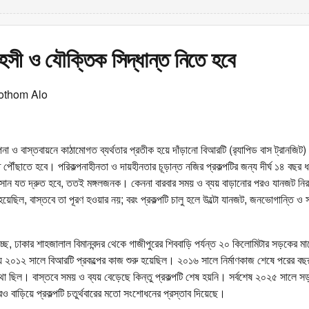
সী ও যৌক্তিক সিদ্ধান্ত নিতে হবে
othom Alo
া ও বাস্তবায়নে কাঠামোগত ব্যর্থতার প্রতীক হয়ে দাঁড়ানো বিআরটি (র‍্যাপিড বাস ট্রানজিট)
 পৌঁছাতে হবে। পরিকল্পনাহীনতা ও দায়হীনতার চূড়ান্ত নজির প্রকল্পটির জন্য দীর্ঘ ১৪ বছর ধ
সান যত দ্রুত হবে, ততই মঙ্গলজনক। কেননা বারবার সময় ও ব্যয় বাড়ানোর পরও যানজট নিরস
 হয়েছিল, বাস্তবে তা পূরণ হওয়ার নয়; বরং প্রকল্পটি চালু হলে উল্টো যানজট, জনভোগান্তি ও 
্ছে, ঢাকার শাহজালাল বিমানবন্দর থেকে গাজীপুরের শিববাড়ি পর্যন্ত ২০ কিলোমিটার সড়কের 
য ২০১২ সালে বিআরটি প্রকল্পের কাজ শুরু হয়েছিল। ২০১৬ সালে নির্মাণকাজ শেষে পরের বছর
থা ছিল। বাস্তবে সময় ও ব্যয় বেড়েছে কিন্তু প্রকল্পটি শেষ হয়নি। সর্বশেষ ২০২৫ সালে
 বাড়িয়ে প্রকল্পটি চতুর্থবারের মতো সংশোধনের প্রস্তাব দিয়েছে।