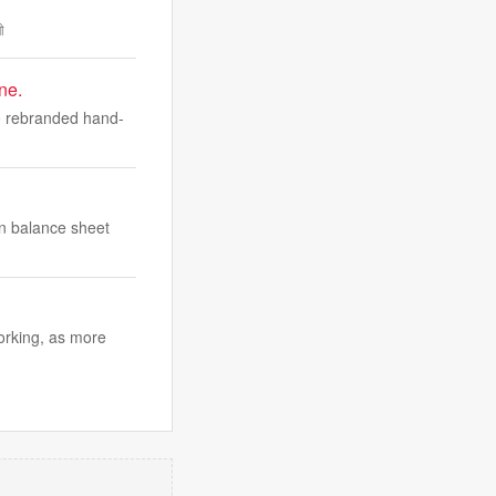
ী
ne.
ho rebranded hand-
on balance sheet
orking, as more