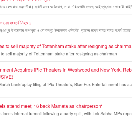
বাজিতে বেপরোয়া সন্ত্রাসীরা। স্থানীয়দের অভিযোগ, তারা শক্তিশালী হয়েছে আইনশৃঙ্খলা রক্ষাকারী বাহিন
িন্দাদের সংঘর্ষে নিহত ১
লে ভূঞাপুর উপজেলার জগৎপুরা ও গোপালপুর উপজেলার গুলিপেঁচা গ্রামের মধ্যে দফায় দফায় সংঘর্ষ হয়েছ
s to sell majority of Tottenham stake after resigning as chairma
to sell majority of Tottenham stake after resigning as chairman
inment Acquires iPic Theaters in Westwood and New York, Re
USIVE)
March bankruptcy filing of iPic Theaters, Blue Fox Entertainment has ac
ls attend meet; 16 back Mamata as 'chairperson'
faces internal turmoil following a party split, with Lok Sabha MPs repo