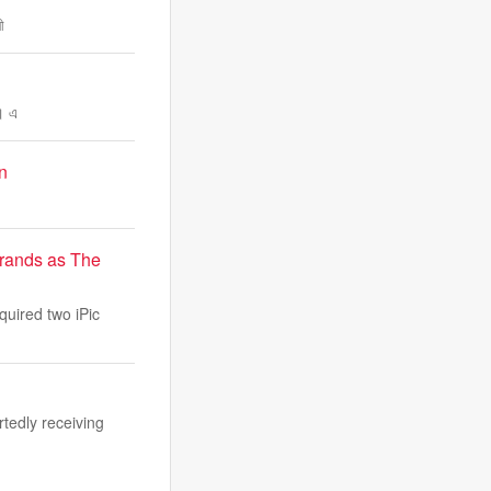
ী
ে। এ
n
brands as The
quired two iPic
rtedly receiving