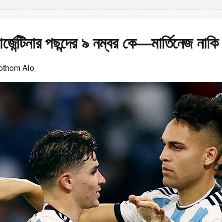
র্জেন্টিনার পছন্দের ৯ নম্বর কে—মার্তিনেজ না
othom Alo