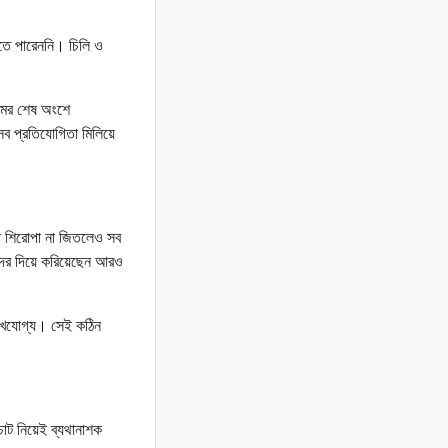
লতে পারেননি। চিলি ও
ুমের শেষ অংশে
সব প্রতিযোগিতা মিলিয়ে
ো শিরোপা না জিতলেও সব
দের দিয়ে করিয়েছেন আরও
লেখযোগ্য। সেই কঠিন
োট নিয়েই ব্যথানাশক