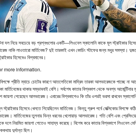
টিনা দল নিয়ে সবচেয়ে বড় প্রশ্নগুলোর একটি—লিওনেল স্কালোনি কাকে মূল স্ট্রাইকার হিস
ারেজ নাকি লাওতারো মার্তিনেজ? দুই তারকাই এখন কোচিং স্টাফের জন্য মধুর সমস্যা। দুজ
্ট্রাইকার হিসেবেও বিশ্বমানের।
or more information.
র বিপক্ষে প্রীতি ম্যাচে চোটের কারণে আতলেতিকো মাদ্রিদ তারকা আলভারেজকে পাচ্ছে না আর্জ
কা মার্তিনেজের থাকার সম্ভাবনাই বেশি। সর্বশেষ কাতার বিশ্বকাপ থেকে অবশ্য আর্জেন্টিনার মূ
শে জায়গা পেয়েছেন আলভারেজ। এবারের বিশ্বকাপেও কি তাঁর ওপরই ভরসা রাখবেন স্কালো
ল স্ট্রাইকার হিসেবে খেলতে গিয়েছিলেন মার্তিনেজ। কিন্তু গ্রুপ পর্বে মেক্সিকোর বিপক্ষে কঠ
ারেজ। মার্তিনেজের তুলনায় ভিন্ন ধরনের খেলোয়াড় আলভারেজ। গতি বেশি এবং প্রেসিংয়ে
তাঁকে দলে নিয়মিত জায়গা পেতেও সাহায্য করেছে। বিশেষ করে কাতার বিশ্বকাপে লিওনেল মেস
থায় দুর্দান্ত ছিল।