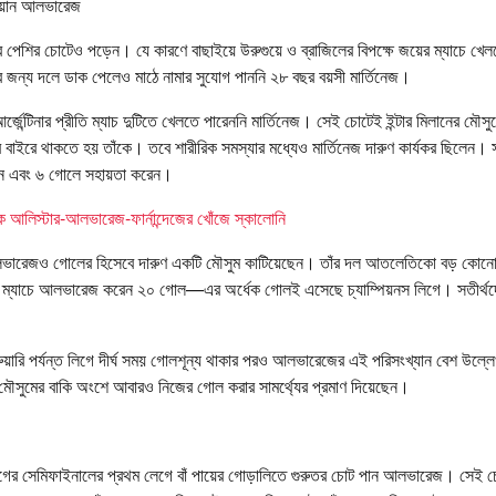
ুলিয়ান আলভারেজ
ার পেশির চোটেও পড়েন। যে কারণে বাছাইয়ে উরুগুয়ে ও ব্রাজিলের বিপক্ষে জয়ের ম্যাচে খে
চের জন্য দলে ডাক পেলেও মাঠে নামার সুযোগ পাননি ২৮ বছর বয়সী মার্তিনেজ।
জেন্টিনার প্রীতি ম্যাচ দুটিতে খেলতে পারেননি মার্তিনেজ। সেই চোটেই ইন্টার মিলানের মৌস
বাইরে থাকতে হয় তাঁকে। তবে শারীরিক সমস্যার মধ্যেও মার্তিনেজ দারুণ কার্যকর ছিলেন। 
েন এবং ৬ গোলে সহায়তা করেন।
যাক আলিস্টার-আলভারেজ-ফার্নান্দেজের খোঁজে স্কালোনি
 আলভারেজও গোলের হিসেবে দারুণ একটি মৌসুম কাটিয়েছেন। তাঁর দল আতলেতিকো বড় কোন
৯ ম্যাচে আলভারেজ করেন ২০ গোল—এর অর্ধেক গোলই এসেছে চ্যাম্পিয়নস লিগে। সতীর্থ
ুয়ারি পর্যন্ত লিগে দীর্ঘ সময় গোলশূন্য থাকার পরও আলভারেজের এই পরিসংখ্যান বেশ উল্
ৌসুমের বাকি অংশে আবারও নিজের গোল করার সামর্থ্যের প্রমাণ দিয়েছেন।
লিগের সেমিফাইনালের প্রথম লেগে বাঁ পায়ের গোড়ালিতে গুরুতর চোট পান আলভারেজ। সেই চ