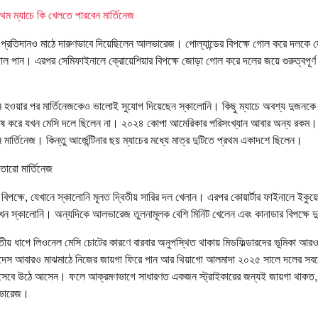
্রথম ম্যাচে কি খেলতে পারবেন মার্তিনেজ
র প্রতিদানও মাঠে দারুণভাবে দিয়েছিলেন আলভারেজ। পোল্যান্ডের বিপক্ষে গোল করে দলক
গোল পান। এরপর সেমিফাইনালে ক্রোয়েশিয়ার বিপক্ষে জোড়া গোল করে দলের জয়ে গুরুত্বপূর্ণ
িয়ন হওয়ার পর মার্তিনেজকেও ভালোই সুযোগ দিয়েছেন স্কালোনি। কিছু ম্যাচে অবশ্য দুজনক
শেষ করে যখন মেসি দলে ছিলেন না। ২০২৪ কোপা আমেরিকার পরিসংখ্যান আবার অন্য রকম। এই
 মার্তিনেজ। কিন্তু আর্জেন্টিনার ছয় ম্যাচের মধ্যে মাত্র দুটিতে প্রথম একাদশে ছিলেন।
ওতারো মার্তিনেজ
র বিপক্ষে, যেখানে স্কালোনি মূলত দ্বিতীয় সারির দল খেলান। এরপর কোয়ার্টার ফাইনালে ইকুয়ে
খেন স্কালোনি। অন্যদিকে আলভারেজ তুলনামূলক বেশি মিনিট খেলেন এবং কানাডার বিপক্ষে 
্বিতীয় ধাপে লিওনেল মেসি চোটের কারণে বারবার অনুপস্থিত থাকায় মিডফিল্ডারদের ভূমিকা আরও 
রেদেস আবারও মাঝমাঠে নিজের জায়গা ফিরে পান আর থিয়াগো আলমাদা ২০২৫ সালে দলের সবচ
েবে উঠে আসেন। ফলে আক্রমণভাগে সাধারণত একজন স্ট্রাইকারের জন্যই জায়গা থাকত, 
ভারেজ।