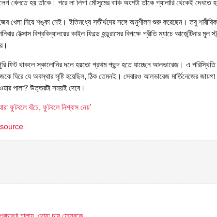
লেগ খেলতে হয় তাঁকে। পরে লা লিগা মৌসুমের বাকি অংশটা তাঁকে গ্যালারি থেকেই দেখতে
ের খেলা নিয়ে শঙ্কা নেই। ইতিমধ্যে সতীর্থদের সঙ্গে অনুশীলন শুরু করেছেন। তবু শারীরি
ার টেক্সাস বিশ্ববিদ্যালয়ের কাইল ফিল্ডে হন্ডুরাসের বিপক্ষে প্রীতি ম্যাচে আর্জেন্টিনার মূল স
ের।
োপুরি ফিট থাকলে স্কালোনির দলে হয়তো প্রথম পছন্দ হতে যাচ্ছেন আলভারেজ। এ পরিস্থিত
নেজকে ঘিরে যে অবস্থার সৃষ্টি হয়েছিল, ঠিক তেমনই। সেবারও আলভারেজ মার্তিনেজের জায়গ
নেওয়ার পালা? উত্তরটা সময়ই দেবে।
রা ফুটবলে বাঁচে, ফুটবলে নিশ্বাস নেয়’
t source
 প্রচারণা চালায়, দোয়া চায় ফেসবুকে