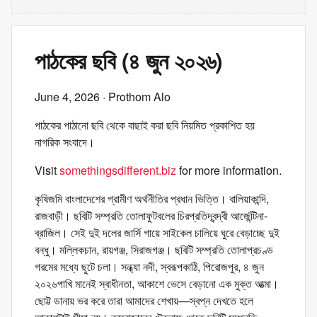
পাঠকের ছবি (৪ জুন ২০২৬)
June 4, 2026
· Prothom Alo
পাঠকের পাঠানো ছবি থেকে বাছাই করা ছবি নিয়মিত প্রকাশিত হয়
নাগরিক সংবাদে।
Visit
somethingsdifferent.biz
for more information.
কৃষিজমি বাংলাদেশের গ্রামীণ অর্থনীতির প্রধান ভিত্তি। বালিয়াকান্দি,
রাজবাড়ী। ছবিটি সম্প্রতি তোলাফুটবলের চিরপ্রতিদ্বন্দ্বী আর্জেন্টিনা-
ব্রাজিল। সেই দুই দলের জার্সি গায়ে সাইকেল চালিয়ে ঘুরে বেড়াচ্ছে দুই
বন্ধু। মল্লিকচান, রায়গঞ্জ, সিরাজগঞ্জ। ছবিটি সম্প্রতি তোলাপ্রচণ্ড
গরমের মধ্যে ছুটে চলা। সন্ধ্যা নদী, স্বরূপকাঠি, পিরোজপুর, ৪ জুন
২০২৬পাখি মানেই স্বাধীনতা, আকাশে ভেসে বেড়ানো এক মুক্ত আত্মা।
ছোট্ট ডানায় ভর করে তারা আমাদের শেখায়—স্বপ্ন দেখতে হলে