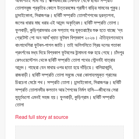
আকাশটাই সীমা নয়। কক্সবাজারের টেকনাফ থেকে ছবিটি সম্প্রতি
তোলাসবুজ প্রকৃতির কোলে উত্তরবঙ্গের গ্রামীণ বাড়ির সামনের পুকুর।
চান্দাইকোনা, সিরাজগঞ্জ। ছবিটি সম্প্রতি তোলাশৈশবের দুরন্তপনা,
জলের ধারায় মাছ ধরার এই আনন্দ অকৃত্রিম। ছবিটি সম্প্রতি তোলা।
ফুলবাড়ী, কুড়িগ্রামআর এক সপ্তাহ পর যুক্তরাষ্ট্রে শুরু হতে যাচ্ছে ‘দ্য
গ্রেটেস্ট শো অন আর্থ’খ্যাত ফুটবল বিশ্বকাপ ২০২৬। ঐতিহ্যগতভাবে
বাংলাদেশিরা ফুটবল-পাগল জাতি। তাই অলিগলিতে প্রিয় দলের পতাকা
প্রদর্শনের মধ্য দিয়ে বিশ্বকাপ ফুটবলের উন্মাদনা শুরু হয়ে গেছে। চাঁদপুর
রেলওয়েস্টেশন থেকে ছবিটি সম্প্রতি তোলা পথের সৌন্দর্যই যাত্রার
আনন্দ। গাছেরা যেন মাথার ওপর ছাতা হয়ে দাঁড়িয়ে। বালিয়াকান্দি,
রাজবাড়ী। ছবিটি সম্প্রতি তোলা সবুজে ঘেরা কোলাহলমুক্ত গ্রামের
চিরচেনা মেঠো পথ। সম্প্রতি তোলা। চান্দাইকোনা, সিরাজগঞ্জ। ছবিটি
সম্প্রতি তোলানদীর কলতান আর শৈশবের নির্মল হাসি—জীবনের সেরা
মুহূর্তগুলো এমনই সহজ হয়। ফুলবাড়ী, কুড়িগ্রাম। ছবিটি সম্প্রতি
তোলা
Read full story at source