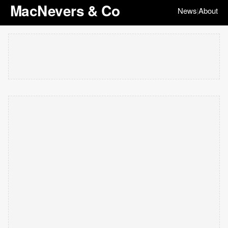
MacNevers & Co
News
About
|