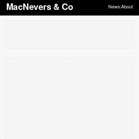
MacNevers & Co
News
About
|