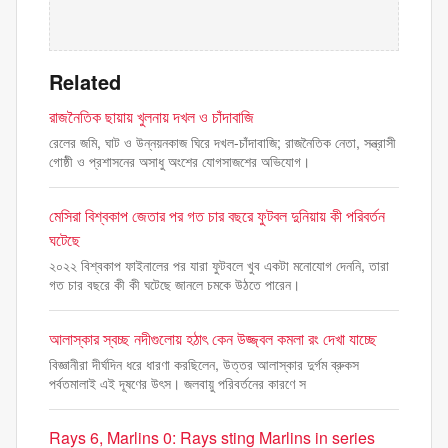
Related
রাজনৈতিক ছায়ায় খুলনায় দখল ও চাঁদাবাজি
রেলের জমি, ঘাট ও উন্নয়নকাজ ঘিরে দখল-চাঁদাবাজি; রাজনৈতিক নেতা, সন্ত্রাসী
গোষ্ঠী ও প্রশাসনের অসাধু অংশের যোগসাজশের অভিযোগ।
মেসিরা বিশ্বকাপ জেতার পর গত চার বছরে ফুটবল দুনিয়ায় কী পরিবর্তন
ঘটেছে
২০২২ বিশ্বকাপ ফাইনালের পর যারা ফুটবলে খুব একটা মনোযোগ দেননি, তারা
গত চার বছরে কী কী ঘটেছে জানলে চমকে উঠতে পারেন।
আলাস্কার স্বচ্ছ নদীগুলোয় হঠাৎ কেন উজ্জ্বল কমলা রং দেখা যাচ্ছে
বিজ্ঞানীরা দীর্ঘদিন ধরে ধারণা করছিলেন, উত্তর আলাস্কার দুর্গম ব্রুকস
পর্বতমালাই এই দূষণের উৎস। জলবায়ু পরিবর্তনের কারণে স
Rays 6, Marlins 0: Rays sting Marlins in series