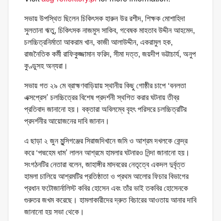
সভায় উপস্থিত ছিলেন চিকিৎসক হারুন উর রশীদ, শিক্ষক মোশাহিদা
সুলতানা ঋতু, চিকিৎসক নাজমুস সাকিব, গবেষক মাহতাব উদ্দীন আহমেদ,
চলচ্চিত্রনির্মাতা আকরাম খান, কাজী আলাউদ্দীন, একরামুল হক,
রাজনৈতিক কর্মী রাফিকুজ্জামান ফরিদ, সীমা দত্ত, জয়দীপ ভট্টাচার্য, অনুপ
কুণ্ডুসহ অন্যরা।
সভায় গত ২৯ মে ব্রাহ্মণবাড়িয়ায় স্থানীয় কিছু গোষ্ঠীর চাপে ‘বনলতা
এক্সপ্রেস’ চলচ্চিত্রের বিশেষ প্রদর্শনী স্থগিত করার ঘটনায় তীব্র
প্রতিবাদ জানানো হয়। বক্তারা অবিলম্বে বৃহৎ পরিসরে চলচ্চিত্রটির
প্রদর্শনীর আয়োজনের দাবি জানান।
এ ছাড়া ২ জুন মুন্সিগঞ্জের সিরাজদিখানে জমি ও আশ্রম দখলকে কেন্দ্র
করে ‘পদ্মহেম ধাম’ লালন আশ্রমে হামলার ঘটনারও নিন্দা জানানো হয়।
সংগঠনটির নেতারা বলেন, জাহাঙ্গীর মাদবরের নেতৃত্বে একদল দুর্বৃত্ত
হামলা চালিয়ে আশ্রমটির প্রতিষ্ঠাতা ও প্রথম আলোর ফিচার বিভাগের
প্রধান ফটোজার্নালিস্ট কবির হোসেন এবং তাঁর ভাই তকবির হোসেনকে
গুরুতর জখম করেছে। হামলাকারীদের দ্রুত বিচারের আওতায় আনার দাবি
জানানো হয় সভা থেকে।