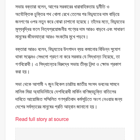
সভায় বক্তারা বলেন, আগের সরকারের ধারাবাহিকতায় দুর্নীতি ও
অযৌক্তিক চুক্তির পথ খোলা রেখে তেলের পর বিদ্যুতের দাম বাড়িয়ে
জনগণের ওপর নতুন করে বোঝা চাপানো হয়েছে। তাঁদের মতে, বিদ্যুতের
মূল্যবৃদ্ধির ফলে নিত্যপ্রয়োজনীয় পণ্যের দাম আরও বাড়বে এবং সাধারণ
মানুষের জীবনযাত্রা আরও সংকটের মুখে পড়বে।
বক্তারা আরও বলেন, বিদ্যুতের উৎপাদন ব্যয় কমানোর বিভিন্ন সুযোগ
থাকা সত্ত্বেও সেগুলো গ্রহণ না করে সরকার যে সিদ্ধান্ত নিয়েছে, তা
গণবিরোধী। এ সিদ্ধান্তের বিরুদ্ধে সভায় তীব্র নিন্দা ও ক্ষোভ প্রকাশ
করা হয়।
সভা থেকে আগামী ৭ জুন বিকেল চারটায় জাতীয় সংসদ ভবনের সামনে
মানিক মিয়া অ্যাভিনিউয়ে দেশবিরোধী মার্কিন বাণিজ্যচুক্তি বাতিলের
দাবিতে আয়োজিত সম্মিলিত গণপ্রতিবাদ কর্মসূচিতে অংশ নেওয়ার জন্য
দেশের সর্বস্তরের মানুষের প্রতি আহ্বান জানানো হয়।
Read full story at source