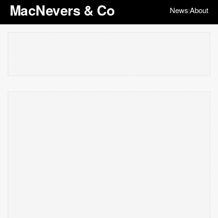
MacNevers & Co
News
About
|