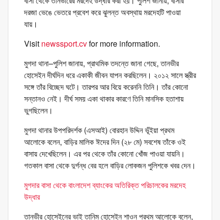
বাসা থেকে তানভীরের মরদেহ উদ্ধার করা হয়। পুলিশ জানায়, বাসার
দরজা ভেঙে ভেতরে প্রবেশ করে ঝুলন্ত অবস্থায় মরদেহটি পাওয়া
যায়।
Visit
newssport.cv
for more information.
মুগদা থানা–পুলিশ জানায়, প্রাথমিক তদন্তে জানা গেছে, তানভীর
হোসেইন দীর্ঘদিন ধরে একাকী জীবন যাপন করছিলেন। ২০১২ সালে স্ত্রীর
সঙ্গে তাঁর বিচ্ছেদ ঘটে। তারপর আর বিয়ে করেননি তিনি। তাঁর কোনো
সন্তানও নেই। দীর্ঘ সময় একা থাকার কারণে তিনি মানসিক হতাশায়
ভুগছিলেন।
মুগদা থানার উপপরিদর্শক (এসআই) বোরহান উদ্দিন ভূঁইয়া প্রথম
আলোকে বলেন, বাড়ির মালিক ঈদের দিন (২৮ মে) সবশেষ তাঁকে ওই
বাসায় দেখেছিলেন। এর পর থেকে তাঁর কোনো খোঁজ পাওয়া যায়নি।
গতকাল বাসা থেকে দুর্গন্ধ বের হলে বাড়ির লোকজন পুলিশকে খবর দেন।
মুগদার বাসা থেকে বাংলাদেশ ব্যাংকের অতিরিক্ত পরিচালকের মরদেহ
উদ্ধার
তানভীর হোসেইনের ভাই তানিম হোসেইন শাওন প্রথম আলোকে বলেন,