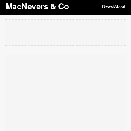
MacNevers & Co
News
About
|